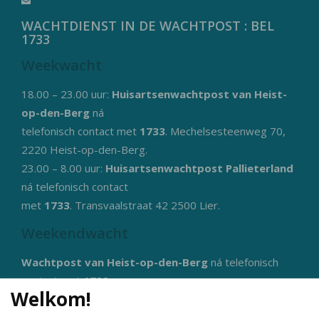
WACHTDIENST IN DE WACHTPOST : BEL
1733
Weekwacht
18.00 – 23.00 uur:
Huisartsenwachtpost van Heist-
op-den-Berg
ná
telefonisch contact met
1733
. Mechelsesteenweg 70,
2220 Heist-op-den-Berg.
23.00 – 8.00 uur:
Huisartsenwachtpost Pallieterland
ná telefonisch contact
met
1733
. Transvaalstraat 42 2500 Lier.
Weekendwacht
Wachtpost van Heist-op-den-Berg
ná telefonisch
contact met
1733
.
Welkom!
Bijkomende informatie: